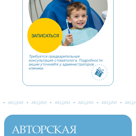
Врачи с многолетним стажем и
опытом работы заведующими
отделениями, они стали
надёжными экспертами в
детской стоматологии
Являются членами
ЗАПИСАТЬСЯ
аккредитационной комиссии
МЗ РФ по стоматологии
Требуется предварительная
консультация стоматолога. Подробности
акции уточняйте у администраторов
клиники.
АКЦИИ
АКЦИИ
АКЦИИ
АКЦИИ
АКЦИИ
АКЦ
СЕРОВА ВЕНЕРА
О СПЕЦИАЛИСТЕ
ЮРЬЕВНА