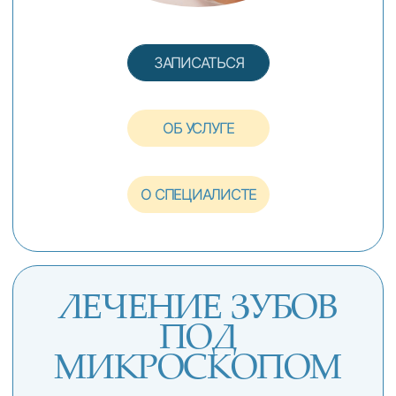
ЗАПИСАТЬСЯ
ОБ УСЛУГЕ
О СПЕЦИАЛИСТЕ
ПРОФИЛАКТИКА
И ГИГИЕНА
Профессиональная гигиена полости рта,
в том числе при заболеваниях
пародонта, при наличии брекетов,
имплантатов, обучение правильному
уходу за полостью рта
Уникальная диагностика раннего и
скрытого кариеса лазерным аппаратом
DIAGNOcam (Германия)