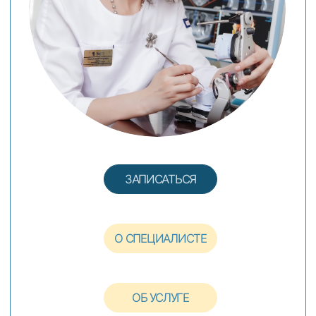
ОБ УСЛУГЕ
О СПЕЦИАЛИСТЕ
ЛЕЧЕНИЕ ЗУБОВ
ПОД
МИКРОСКОПОМ
Высокий уровень точности лечения и
клинической эффективности
ДОЛГАНОВА ВИКТОРИЯ ДЖАНИКОВНА
Врач-стоматолог-терапевт,
специализируется на лечении
корневых каналов зубов, опыт
работы 26 лет