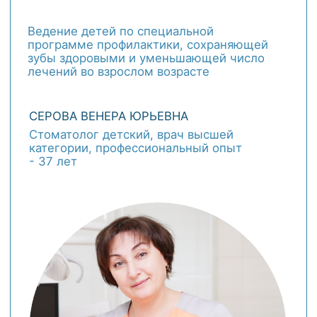
Комплекс профилактических мер для
здоровья матери и ребенка. Наблюдает
беременных главный врач - Серова
Венера Юрьевна.
РАССРОЧКА
5
Беспроцентная рассрочка без
первоначального взноса. Оформляется
на месте.
ЛЕЧЕНИЕ ПО ДМС
6