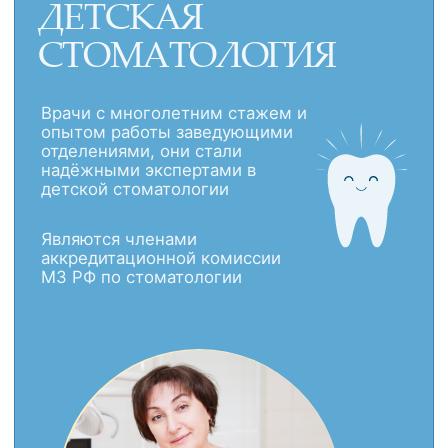
Постоянно обновляют свои знания,
проходят курсы и участвуют в
конференциях международного уровня,
чтобы быть в курсе последних
технологий и методик.
Всегда радушные и компетентные,
они создают атмосферу уюта и
доверия, сделав ваше посещение
приятным и безопасным
Используя свой уникальный подход
к общению с детьми, помогают им
чувствовать себя спокойно и
уверенно в стоматологическом
кресле