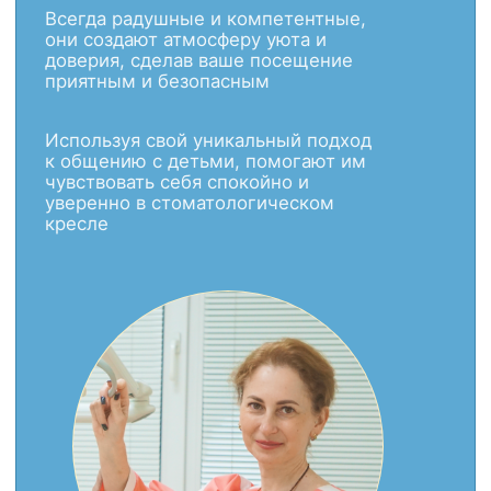
Забота
Внимание и теплое отношение. Искреннее
участие и желание решить проблему
максимально выгодно для пациента
Современное оборудование
Лечение на современном оборудовании из
Германии, Италии и Японии. Применение
цифровых технологий для имплантации
ПРОТЕЗИРОВАНИЕ
ЗУБОВ
Восстановление функции и эстетики
всей зубо-челюстной системы с