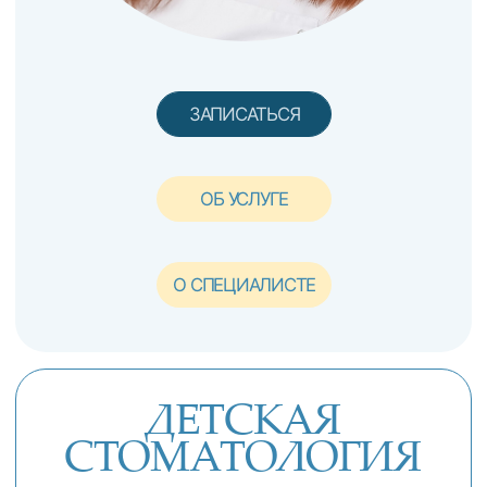
Популярный выбор: "Профессиональная
гигиена и лазерная диагностика кариеса
DIAGNOcam"
РАБОТАЕМ С ИП И
3
ОРГАНИЗАЦИЯМИ
По прямым договорам. Оплата
услуг происходит с расчетного
счета организации.
ВЕДЕНИЕ
4
БЕРЕМЕННЫХ