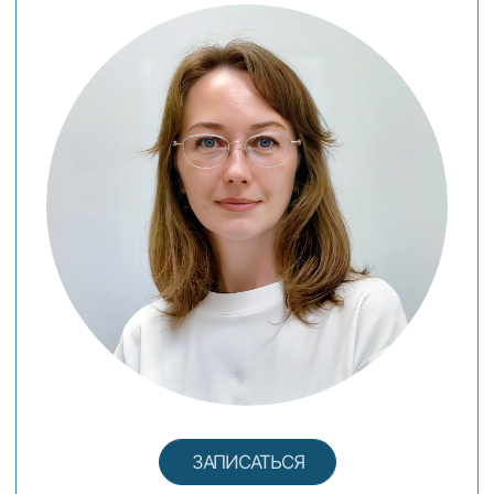
ДЕТСКАЯ
СТОМАТОЛОГИЯ
Ведение детей по специальной
программе профилактики, сохраняющей
зубы здоровыми и уменьшающей число
лечений во взрослом возрасте
СЕРОВА ВЕНЕРА ЮРЬЕВНА
Стоматолог детский, врач высшей
категории, профессиональный опыт
- 37 лет