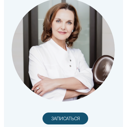
ЭСТЕТИЧЕСКАЯ
РЕСТАВРАЦИЯ
ЗУБОВ
Системный подход обеспечивает
TELEGRAM
надежность результата. Уверенность в
работе - залог комфорта пациента.
ГЕГЕР АННА БОРИСОВНА
Специализируется на
эстетической реставрации и
лечении корневых каналов
зубов, опыт работы 23 года.