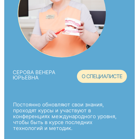
БЕРКОВИЧ
АНАСТАСИЯ
О СПЕЦИАЛИСТЕ
ВАЛЕРЬЕВНА
О НАС
Опыт
20 лет успешно справляемся со всеми
стоматологическими задачами пациентов –
коллегиальное решение при сложных и
редких случаях
Профессионализм
Врачи высшей категории постоянно
обучаются, применяют новые технологии
в лечении и протезировании